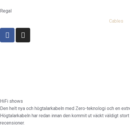
Hoppa
till
Regal
innehåll
Cables
F
I
a
n
c
s
e
t
b
a
o
g
o
r
k
a
-
m
f
HiFi shows
Den helt nya och högtalarkabeln med Zero-teknologi och en extr
Högtalarkabeln har redan innan den kommit ut väckt väldigt sto
recensioner.