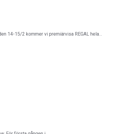
 den 14-15/2 kommer vi premiärvisa REGAL hela…
ow. För första gången i…