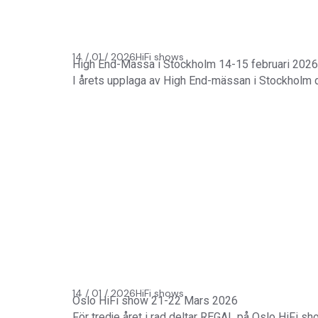
14 / 01 / 2026
HiFi shows
High End-Mässa i Stockholm 14-15 februari 2026
I årets upplaga av High End-mässan i Stockholm
14 / 01 / 2026
HiFi shows
Oslo HiFi show 21-22 Mars 2026
För tredje året i rad deltar REGAL på Oslo HiFi sh