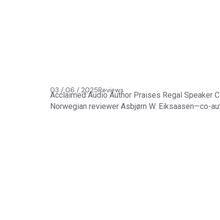
03 / 06 / 2025
Reviews
Acclaimed Audio Author Praises Regal Speaker 
Norwegian reviewer Asbjørn W. Eiksaasen—co-aut