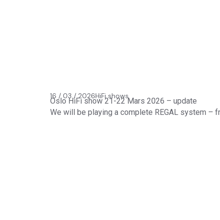
16 / 03 / 2026
HiFi shows
Oslo HiFi show 21-22 Mars 2026 – update
We will be playing a complete REGAL system – fr