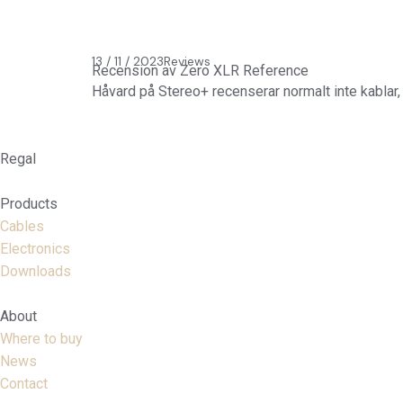
13 / 11 / 2023
Reviews
Recension av Zero XLR Reference
Håvard på Stereo+ recenserar normalt inte kabl
Regal
Products
Cables
Electronics
Downloads
About
Where to buy
News
Contact